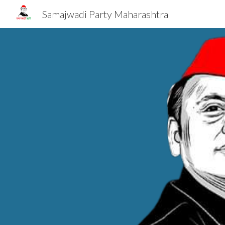
Samajwadi Party Maharashtra
Sk