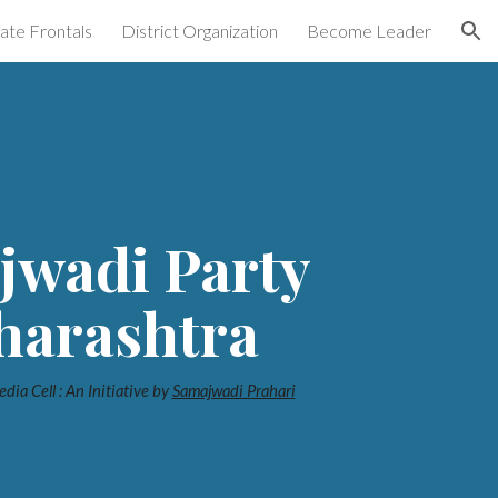
ate Frontals
District Organization
Become Leader
ion
jwadi Party
arashtra
dia Cell : An Initiative by
Samajwadi Prahari