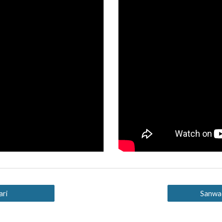
ari
Sanwad