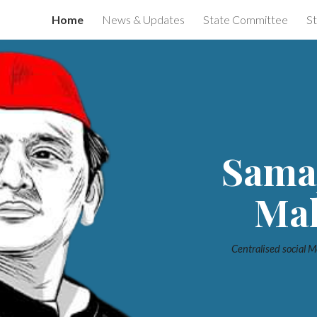
Home
News & Updates
State Committee
St
ip to main content
Skip to navigat
Sama
Mah
Centralised social Me